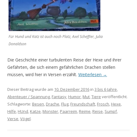
Für Hund und Katz ist auch noch Platz, Axel Scheffler, Julia
Donaldson
Die Geschichte einer turbulenten Reise der Hexe und ihrer
Gefährten, die sich einem gefährlichen Drachen stellen
müssen, wird hier in Versen erzählt.
Weiterlesen
→
Dieser Beitrag wurde am
10. Dezember 2016
in
3 bis 6 Jahre
,
Abenteuer / Spannung
,
Fantasy
,
Humor
,
Mut
,
Tiere
veröffentlicht.
Schlagworte:
Besen
,
Drache
,
Flug
,
Freundschaft
,
Frosch
,
Hexe
,
Hilfe
,
HUnd
,
Katze
,
Monster
,
Paarreim
,
Reime
,
Reise
,
Sumpf
,
Verse
,
Vögel
.