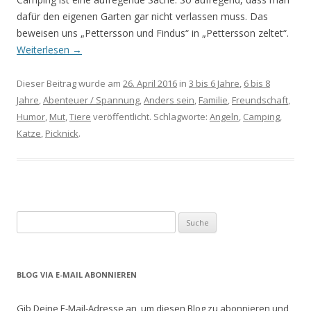
dafür den eigenen Garten gar nicht verlassen muss. Das
beweisen uns „Pettersson und Findus“ in „Pettersson zeltet“.
Weiterlesen
→
Dieser Beitrag wurde am
26. April 2016
in
3 bis 6 Jahre
,
6 bis 8
Jahre
,
Abenteuer / Spannung
,
Anders sein
,
Familie
,
Freundschaft
,
Humor
,
Mut
,
Tiere
veröffentlicht. Schlagworte:
Angeln
,
Camping
,
Katze
,
Picknick
.
S
u
c
h
BLOG VIA E-MAIL ABONNIEREN
e
n
Gib Deine E-Mail-Adresse an, um diesen Blog zu abonnieren und