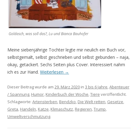
Goldasch, was soll das?, Lu und Bianca Bauhofer
Meine siebenjährige Tochter legte mir neulich ein Buch vor,
selbstgemalt, selbst geschrieben und selbst gebunden – naja,
okay, getackert. Sechs Seiten plus Cover. Interessiert nahm
ich es zur Hand.
Weiterlesen
→
Dieser Beitrag wurde am
29. März 2020
in
3 bis 6 Jahre
,
Abenteuer
/ Spannung
,
Humor
,
Kinderbuch der Woche
,
Tiere
veröffentlicht.
Schlagworte:
Artensterben
,
Bendzko
,
Die Welt retten
,
Gesetze
,
Greta
,
Handeln
,
Katze
,
Klimaschutz
,
Regieren
,
Trump
,
Umweltverschmutzung
.