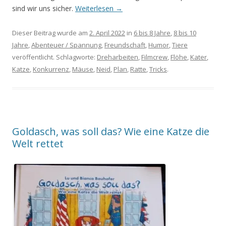
sind wir uns sicher.
Weiterlesen
→
Dieser Beitrag wurde am
2. April 2022
in
6 bis 8 Jahre
,
8 bis 10
Jahre
,
Abenteuer / Spannung
,
Freundschaft
,
Humor
,
Tiere
veröffentlicht. Schlagworte:
Dreharbeiten
,
Filmcrew
,
Flöhe
,
Kater
,
Katze
,
Konkurrenz
,
Mäuse
,
Neid
,
Plan
,
Ratte
,
Tricks
.
Goldasch, was soll das? Wie eine Katze die
Welt rettet