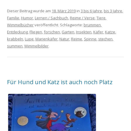
Dieser Beitrag wurde am
18. März 2019
in
3 bis 6 Jahre
,
bis 3 Jahre
,
Familie
,
Humor
,
Lernen / Sachbuch
,
Reime / Verse
,
Tiere
,
Wimmelbücher
veröffentlicht. Schlagworte:
brummen
,
Entdeckung
,
Fliegen
,
forschen
,
Garten
,
Insekten
,
Käfer
,
Katze
,
krabbeln
,
Lupe
,
Marienkäfer
,
Natur
,
Reime
,
Spinne
,
stechen
,
summen
,
Wimmelbilder
.
Für Hund und Katz ist auch noch Platz