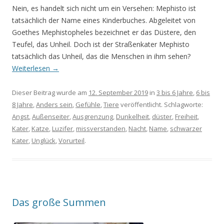
Nein, es handelt sich nicht um ein Versehen: Mephisto ist
tatsächlich der Name eines Kinderbuches. Abgeleitet von
Goethes Mephistopheles bezeichnet er das Düstere, den
Teufel, das Unheil. Doch ist der Straßenkater Mephisto
tatsächlich das Unheil, das die Menschen in ihm sehen?
Weiterlesen
→
Dieser Beitrag wurde am
12. September 2019
in
3 bis 6 Jahre
,
6 bis
8 Jahre
,
Anders sein
,
Gefühle
,
Tiere
veröffentlicht. Schlagworte:
Angst
,
Außenseiter
,
Ausgrenzung
,
Dunkelheit
,
düster
,
Freiheit
,
Kater
,
Katze
,
Luzifer
,
missverstanden
,
Nacht
,
Name
,
schwarzer
Kater
,
Unglück
,
Vorurteil
.
Das große Summen