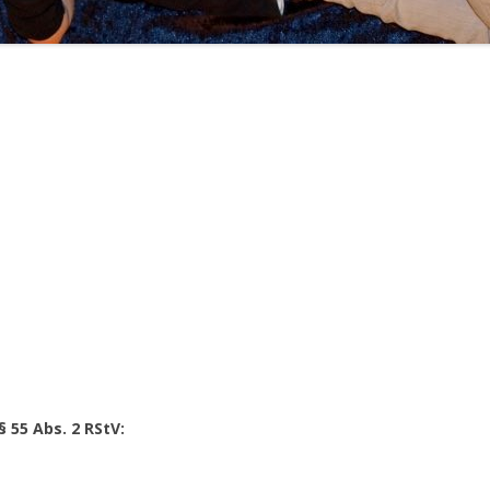
MEIN KÖRPER
ACTIVITY
FAMILIE
PIXI-/MINIBÜCHER
FESTE FEIERN
MÄRCHEN
ANDERS SEIN
§ 55 Abs. 2 RStV: