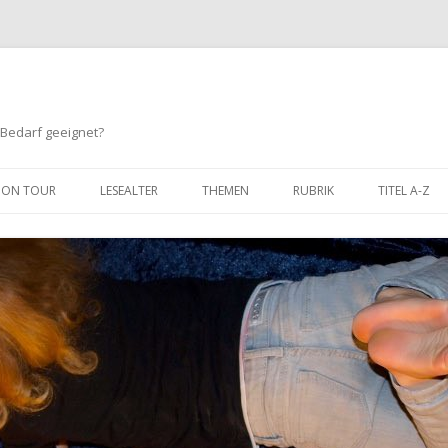
 Bedarf geeignet?
Springe
zum
ON TOUR
LESEALTER
THEMEN
RUBRIK
TITEL A-Z
Inhalt
BIS 3 JAHRE
TIERE
HUMOR
3 BIS 6 JAHRE
SPORT
ABENTEUER / SPANNUNG
6 BIS 8 JAHRE
KINDERGARTEN / SCHULE
LERNEN / SACHBUCH
8 BIS 10 JAHRE
FREUNDSCHAFT
FANTASY
10 BIS 12 JAHRE
MUT
COMIC
GEFÜHLE
WIMMELBÜCHER