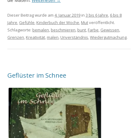
die Masern.
Weiterlesen
→
Dieser Beitrag wurde am
4. Januar 2019
in
3 bis 6 Jahre
,
6 bis 8
Jahre
,
Gefühle
,
Kinderbuch der Woche
,
Mut
veröffentlicht.
Schlagworte:
bemalen
,
beschmieren
,
bunt
,
Farbe
,
Gewissen
,
Grenzen
,
Kreativität
,
malen
,
Unverständnis
,
Wiedergutmachung
.
Geflüster im Schnee