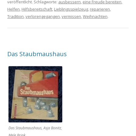
veröffentlicht. Schlagworte:
ausbessern
,
eine Freude bereiten
,
Helfen
,
Hilfsbereitschaft
,
Lieblingsspielzeug
,
reparieren
,
Tradition
,
verlorengegangen
,
vermissen
,
Weihnachten
.
Das Staubmaushaus
Das Staubmaushaus, Asja Bonitz,
Mele Brink