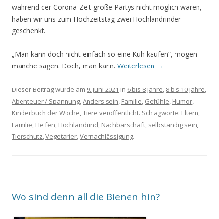
während der Corona-Zeit große Partys nicht möglich waren,
haben wir uns zum Hochzeitstag zwei Hochlandrinder
geschenkt.
„Man kann doch nicht einfach so eine Kuh kaufen“, mögen
manche sagen. Doch, man kann.
Weiterlesen
→
Dieser Beitrag wurde am
9. Juni 2021
in
6 bis 8 Jahre
,
8 bis 10 Jahre
,
Abenteuer / Spannung
,
Anders sein
,
Familie
,
Gefühle
,
Humor
,
Kinderbuch der Woche
,
Tiere
veröffentlicht. Schlagworte:
Eltern
,
Familie
,
Helfen
,
Hochlandrind
,
Nachbarschaft
,
selbständig sein
,
Tierschutz
,
Vegetarier
,
Vernachlässigung
.
Wo sind denn all die Bienen hin?