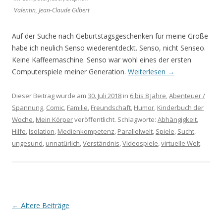
Valentin, Jean-Claude Gilbert
Auf der Suche nach Geburtstagsgeschenken für meine Große
habe ich neulich Senso wiederentdeckt. Senso, nicht Senseo.
Keine Kaffeemaschine. Senso war wohl eines der ersten
Computerspiele meiner Generation.
Weiterlesen
→
Dieser Beitrag wurde am
30. Juli 2018
in
6 bis 8 Jahre
,
Abenteuer /
Spannung
,
Comic
,
Familie
,
Freundschaft
,
Humor
,
Kinderbuch der
Woche
,
Mein Körper
veröffentlicht. Schlagworte:
Abhängigkeit
,
Hilfe
,
Isolation
,
Medienkompetenz
,
Parallelwelt
,
Spiele
,
Sucht
,
ungesund
,
unnatürlich
,
Verständnis
,
Videospiele
,
virtuelle Welt
.
Beitrags-
←
Ältere Beiträge
Navigation