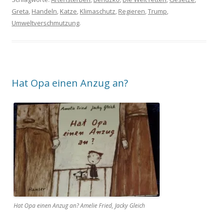
Greta
,
Handeln
,
Katze
,
Klimaschutz
,
Regieren
,
Trump
,
Umweltverschmutzung
.
Hat Opa einen Anzug an?
Hat Opa einen Anzug an? Amelie Fried, Jacky Gleich