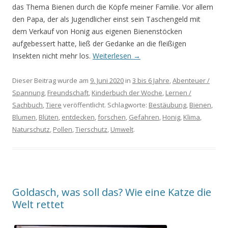
das Thema Bienen durch die Köpfe meiner Familie. Vor allem
den Papa, der als Jugendlicher einst sein Taschengeld mit
dem Verkauf von Honig aus eigenen Bienenstöcken
aufgebessert hatte, ließ der Gedanke an die fleißigen
Insekten nicht mehr los.
Weiterlesen
→
Dieser Beitrag wurde am
9. Juni 2020
in
3 bis 6 Jahre
,
Abenteuer /
Spannung
,
Freundschaft
,
Kinderbuch der Woche
,
Lernen /
Sachbuch
,
Tiere
veröffentlicht. Schlagworte:
Bestäubung
,
Bienen
,
Blumen
,
Blüten
,
entdecken
,
forschen
,
Gefahren
,
Honig
,
Klima
,
Naturschutz
,
Pollen
,
Tierschutz
,
Umwelt
.
Goldasch, was soll das? Wie eine Katze die
Welt rettet