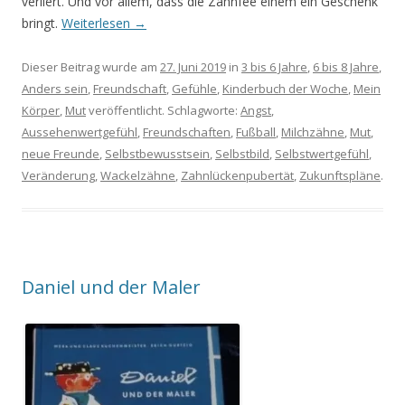
verliert. Und vor allem, dass die Zahnfee einem ein Geschenk
bringt.
Weiterlesen
→
Dieser Beitrag wurde am
27. Juni 2019
in
3 bis 6 Jahre
,
6 bis 8 Jahre
,
Anders sein
,
Freundschaft
,
Gefühle
,
Kinderbuch der Woche
,
Mein
Körper
,
Mut
veröffentlicht. Schlagworte:
Angst
,
Aussehenwertgefühl
,
Freundschaften
,
Fußball
,
Milchzähne
,
Mut
,
neue Freunde
,
Selbstbewusstsein
,
Selbstbild
,
Selbstwertgefühl
,
Veränderung
,
Wackelzähne
,
Zahnlückenpubertät
,
Zukunftspläne
.
Daniel und der Maler