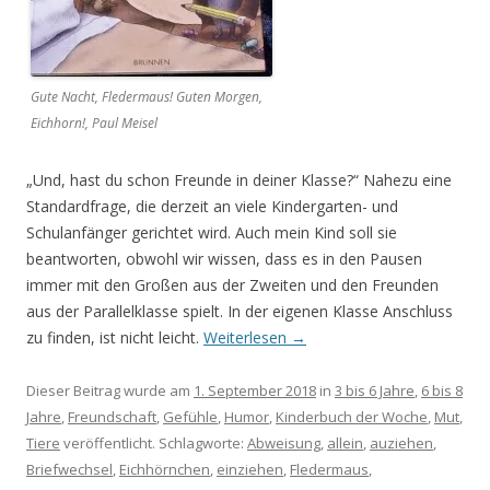
Gute Nacht, Fledermaus! Guten Morgen,
Eichhorn!, Paul Meisel
„Und, hast du schon Freunde in deiner Klasse?“ Nahezu eine
Standardfrage, die derzeit an viele Kindergarten- und
Schulanfänger gerichtet wird. Auch mein Kind soll sie
beantworten, obwohl wir wissen, dass es in den Pausen
immer mit den Großen aus der Zweiten und den Freunden
aus der Parallelklasse spielt. In der eigenen Klasse Anschluss
zu finden, ist nicht leicht.
Weiterlesen
→
Dieser Beitrag wurde am
1. September 2018
in
3 bis 6 Jahre
,
6 bis 8
Jahre
,
Freundschaft
,
Gefühle
,
Humor
,
Kinderbuch der Woche
,
Mut
,
Tiere
veröffentlicht. Schlagworte:
Abweisung
,
allein
,
auziehen
,
Briefwechsel
,
Eichhörnchen
,
einziehen
,
Fledermaus
,