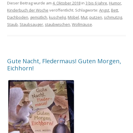
Dieser Beitrag wurde am
4. Oktober 2018
in
3 bis 6 Jahre
,
Humor
,
Kinderbuch der Woche
veröffentlicht. Schlagworte:
Angst
,
Bett
,
Dachboden
,
gemütlich
,
kuschelig
,
Möbel
,
Mut
,
putzen
,
schmutzig
,
Staub
,
Staubsauger
,
staubwischen
,
Wollmäuse
.
Gute Nacht, Fledermaus! Guten Morgen,
Eichhorn!