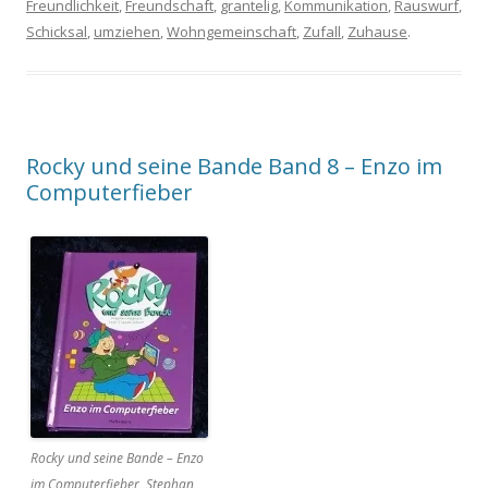
Freundlichkeit
,
Freundschaft
,
grantelig
,
Kommunikation
,
Rauswurf
,
Schicksal
,
umziehen
,
Wohngemeinschaft
,
Zufall
,
Zuhause
.
Rocky und seine Bande Band 8 – Enzo im
Computerfieber
Rocky und seine Bande – Enzo
im Computerfieber, Stephan