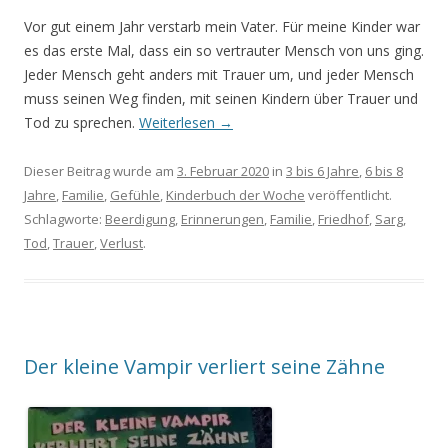
Vor gut einem Jahr verstarb mein Vater. Für meine Kinder war
es das erste Mal, dass ein so vertrauter Mensch von uns ging.
Jeder Mensch geht anders mit Trauer um, und jeder Mensch
muss seinen Weg finden, mit seinen Kindern über Trauer und
Tod zu sprechen.
Weiterlesen
→
Dieser Beitrag wurde am
3. Februar 2020
in
3 bis 6 Jahre
,
6 bis 8
Jahre
,
Familie
,
Gefühle
,
Kinderbuch der Woche
veröffentlicht.
Schlagworte:
Beerdigung
,
Erinnerungen
,
Familie
,
Friedhof
,
Sarg
,
Tod
,
Trauer
,
Verlust
.
Der kleine Vampir verliert seine Zähne