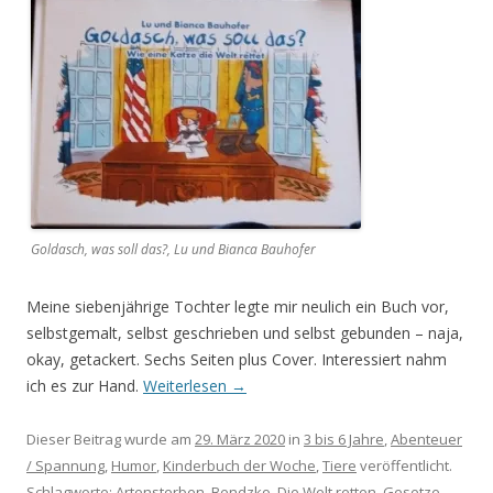
Goldasch, was soll das?, Lu und Bianca Bauhofer
Meine siebenjährige Tochter legte mir neulich ein Buch vor,
selbstgemalt, selbst geschrieben und selbst gebunden – naja,
okay, getackert. Sechs Seiten plus Cover. Interessiert nahm
ich es zur Hand.
Weiterlesen
→
Dieser Beitrag wurde am
29. März 2020
in
3 bis 6 Jahre
,
Abenteuer
/ Spannung
,
Humor
,
Kinderbuch der Woche
,
Tiere
veröffentlicht.
Schlagworte:
Artensterben
,
Bendzko
,
Die Welt retten
,
Gesetze
,