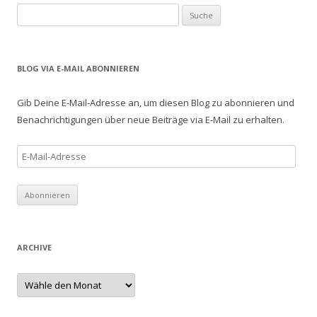
S
u
c
h
BLOG VIA E-MAIL ABONNIEREN
e
n
Gib Deine E-Mail-Adresse an, um diesen Blog zu abonnieren und
a
Benachrichtigungen über neue Beiträge via E-Mail zu erhalten.
c
h
E
:
-
M
a
i
l
ARCHIVE
-
A
A
r
d
c
r
h