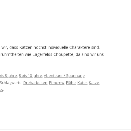
 wir, dass Katzen höchst individuelle Charaktere sind.
Berühmtheiten wie Lagerfelds Choupette, da sind wir uns
bis 8 Jahre
,
8 bis 10 Jahre
,
Abenteuer / Spannung
,
. Schlagworte:
Dreharbeiten
,
Filmcrew
,
Flöhe
,
Kater
,
Katze
,
ks
.