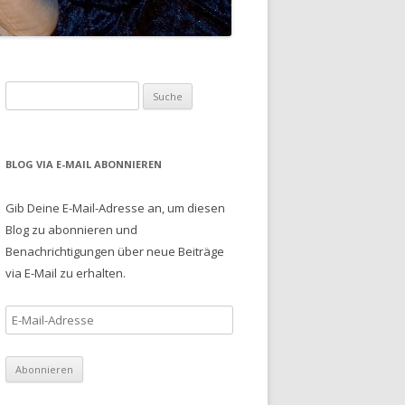
S
u
c
h
BLOG VIA E-MAIL ABONNIEREN
e
n
Gib Deine E-Mail-Adresse an, um diesen
a
Blog zu abonnieren und
c
Benachrichtigungen über neue Beiträge
h
via E-Mail zu erhalten.
:
E
-
M
a
i