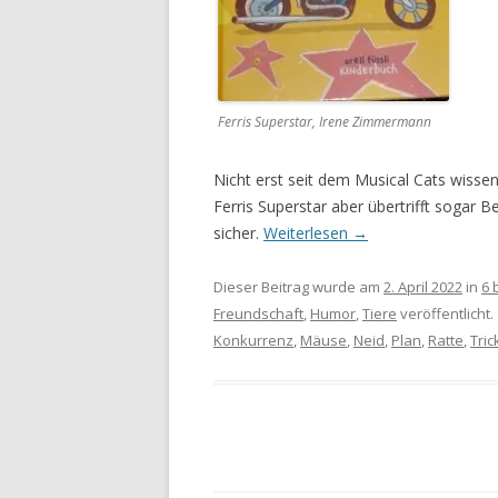
Ferris Superstar, Irene Zimmermann
Nicht erst seit dem Musical Cats wissen
Ferris Superstar aber übertrifft sogar 
sicher.
Weiterlesen
→
Dieser Beitrag wurde am
2. April 2022
in
6 
Freundschaft
,
Humor
,
Tiere
veröffentlicht
Konkurrenz
,
Mäuse
,
Neid
,
Plan
,
Ratte
,
Tric