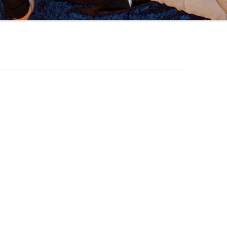
MEIN KÖRPER
ACTIVITY
FAMILIE
PIXI-/MINIBÜCHER
FESTE FEIERN
MÄRCHEN
ANDERS SEIN