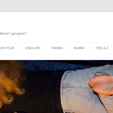
 Bedarf geeignet?
Springe
zum
ON TOUR
LESEALTER
THEMEN
RUBRIK
TITEL A-Z
Inhalt
BIS 3 JAHRE
TIERE
HUMOR
3 BIS 6 JAHRE
SPORT
ABENTEUER / SPANNUNG
6 BIS 8 JAHRE
KINDERGARTEN / SCHULE
LERNEN / SACHBUCH
8 BIS 10 JAHRE
FREUNDSCHAFT
FANTASY
10 BIS 12 JAHRE
MUT
COMIC
GEFÜHLE
WIMMELBÜCHER