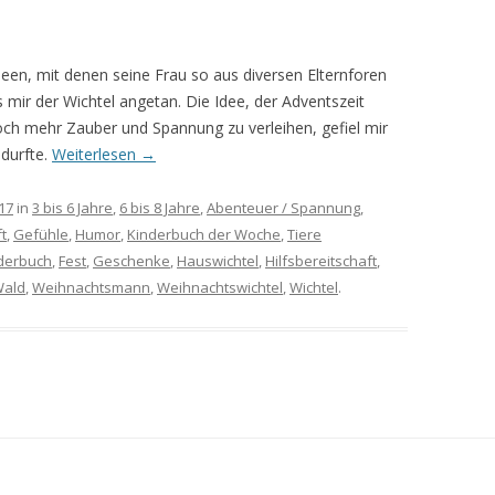
en, mit denen seine Frau so aus diversen Elternforen
 mir der Wichtel angetan. Die Idee, der Adventszeit
ch mehr Zauber und Spannung zu verleihen, gefiel mir
 durfte.
Weiterlesen
→
17
in
3 bis 6 Jahre
,
6 bis 8 Jahre
,
Abenteuer / Spannung
,
t
,
Gefühle
,
Humor
,
Kinderbuch der Woche
,
Tiere
derbuch
,
Fest
,
Geschenke
,
Hauswichtel
,
Hilfsbereitschaft
,
ald
,
Weihnachtsmann
,
Weihnachtswichtel
,
Wichtel
.