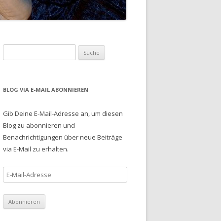
S
u
c
h
BLOG VIA E-MAIL ABONNIEREN
e
n
Gib Deine E-Mail-Adresse an, um diesen
a
Blog zu abonnieren und
c
Benachrichtigungen über neue Beiträge
h
via E-Mail zu erhalten.
:
E
-
M
a
i