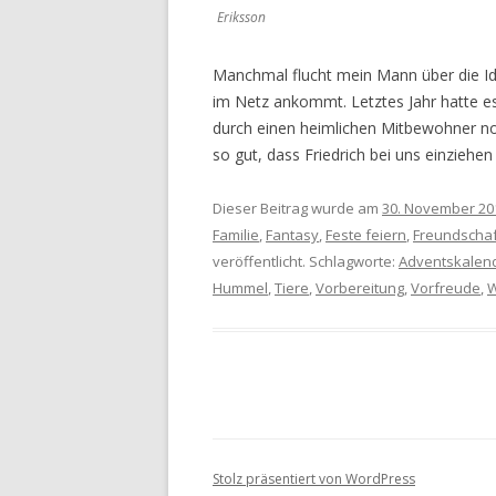
Eriksson
Manchmal flucht mein Mann über die Ide
im Netz ankommt. Letztes Jahr hatte es
durch einen heimlichen Mitbewohner no
so gut, dass Friedrich bei uns einziehen
Dieser Beitrag wurde am
30. November 20
Familie
,
Fantasy
,
Feste feiern
,
Freundschaf
veröffentlicht. Schlagworte:
Adventskalen
Hummel
,
Tiere
,
Vorbereitung
,
Vorfreude
,
W
Stolz präsentiert von WordPress