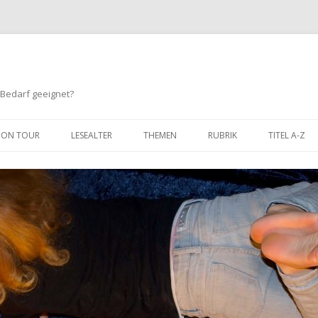
 Bedarf geeignet?
Springe
zum
ON TOUR
LESEALTER
THEMEN
RUBRIK
TITEL A-Z
Inhalt
BIS 3 JAHRE
TIERE
HUMOR
3 BIS 6 JAHRE
SPORT
ABENTEUER / SPANNUNG
6 BIS 8 JAHRE
KINDERGARTEN / SCHULE
LERNEN / SACHBUCH
8 BIS 10 JAHRE
FREUNDSCHAFT
FANTASY
10 BIS 12 JAHRE
MUT
COMIC
GEFÜHLE
WIMMELBÜCHER