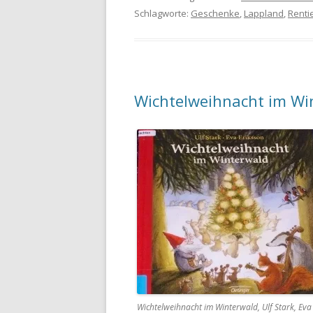
Schlagworte:
Geschenke
,
Lappland
,
Renti
Wichtelweihnacht im Wi
Wichtelweihnacht im Winterwald, Ulf Stark, Eva