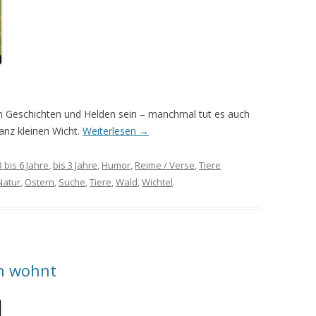
n Geschichten und Helden sein – manchmal tut es auch
anz kleinen Wicht.
Weiterlesen
→
3 bis 6 Jahre
,
bis 3 Jahre
,
Humor
,
Reime / Verse
,
Tiere
Natur
,
Ostern
,
Suche
,
Tiere
,
Wald
,
Wichtel
.
n wohnt