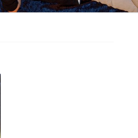
MEIN KÖRPER
ACTIVITY
FAMILIE
PIXI-/MINIBÜCHER
FESTE FEIERN
MÄRCHEN
ANDERS SEIN