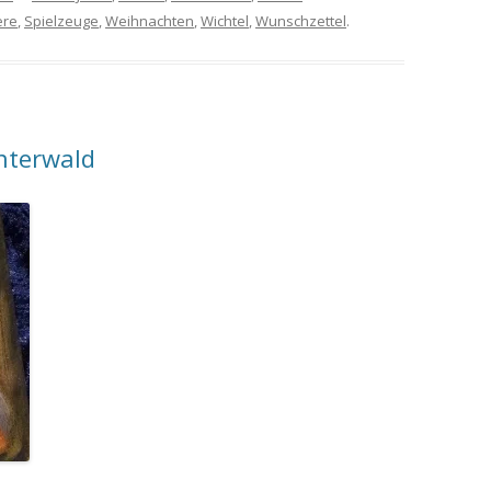
ere
,
Spielzeuge
,
Weihnachten
,
Wichtel
,
Wunschzettel
.
nterwald