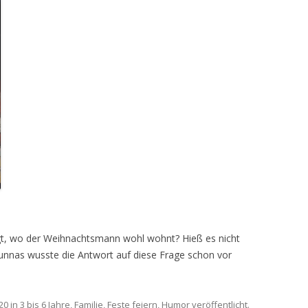
gt, wo der Weihnachtsmann wohl wohnt? Hieß es nicht
nnas wusste die Antwort auf diese Frage schon vor
20
in
3 bis 6 Jahre
,
Familie
,
Feste feiern
,
Humor
veröffentlicht.