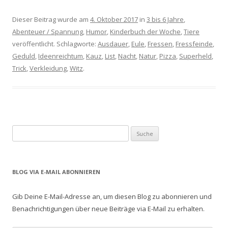
Dieser Beitrag wurde am
4. Oktober 2017
in
3 bis 6 Jahre
,
Abenteuer / Spannung
,
Humor
,
Kinderbuch der Woche
,
Tiere
veröffentlicht. Schlagworte:
Ausdauer
,
Eule
,
Fressen
,
Fressfeinde
,
Geduld
,
Ideenreichtum
,
Kauz
,
List
,
Nacht
,
Natur
,
Pizza
,
Superheld
,
Trick
,
Verkleidung
,
Witz
.
S
u
c
h
BLOG VIA E-MAIL ABONNIEREN
e
n
Gib Deine E-Mail-Adresse an, um diesen Blog zu abonnieren und
a
Benachrichtigungen über neue Beiträge via E-Mail zu erhalten.
c