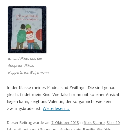
Ich und Nikita und der
Adopteur, Nikola
Huppertz, Iris Wolfermann
In der Klasse meines Kindes sind Zwillinge. Die sind genau
gleich, findet mein Kind. Wie falsch man mit so einer Ansicht
liegen kann, zeigt uns Valentin, der so gar nicht wie sein
Zwillingsbruder ist.
Weiterlesen
→
Dieser Beitrag wurde am
7. Oktober 2018
in
6 bis 8 Jahre
,
8 bis 10
Jahre
,
Abenteuer / Spannung
,
Anders sein
,
Familie
,
Gefühle
,