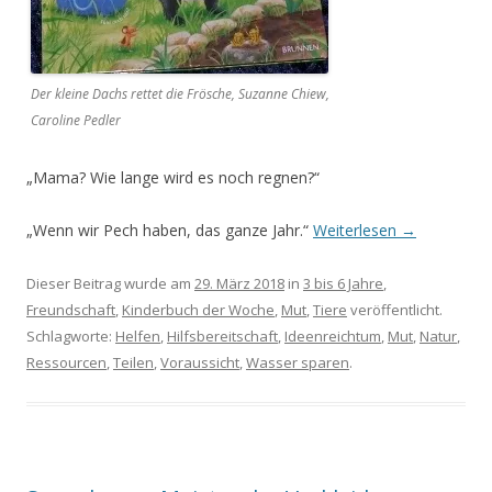
Der kleine Dachs rettet die Frösche, Suzanne Chiew,
Caroline Pedler
„Mama? Wie lange wird es noch regnen?“
„Wenn wir Pech haben, das ganze Jahr.“
Weiterlesen
→
Dieser Beitrag wurde am
29. März 2018
in
3 bis 6 Jahre
,
Freundschaft
,
Kinderbuch der Woche
,
Mut
,
Tiere
veröffentlicht.
Schlagworte:
Helfen
,
Hilfsbereitschaft
,
Ideenreichtum
,
Mut
,
Natur
,
Ressourcen
,
Teilen
,
Voraussicht
,
Wasser sparen
.