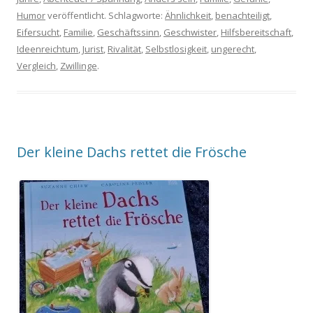
Humor
veröffentlicht. Schlagworte:
Ähnlichkeit
,
benachteiligt
,
Eifersucht
,
Familie
,
Geschäftssinn
,
Geschwister
,
Hilfsbereitschaft
,
Ideenreichtum
,
Jurist
,
Rivalität
,
Selbstlosigkeit
,
ungerecht
,
Vergleich
,
Zwillinge
.
Der kleine Dachs rettet die Frösche