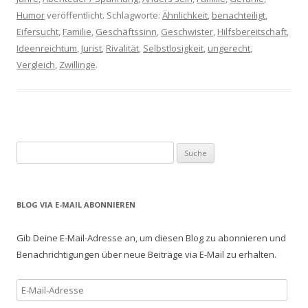
Humor
veröffentlicht. Schlagworte:
Ähnlichkeit
,
benachteiligt
,
Eifersucht
,
Familie
,
Geschäftssinn
,
Geschwister
,
Hilfsbereitschaft
,
Ideenreichtum
,
Jurist
,
Rivalität
,
Selbstlosigkeit
,
ungerecht
,
Vergleich
,
Zwillinge
.
S
u
c
h
BLOG VIA E-MAIL ABONNIEREN
e
n
Gib Deine E-Mail-Adresse an, um diesen Blog zu abonnieren und
a
Benachrichtigungen über neue Beiträge via E-Mail zu erhalten.
c
h
E
:
-