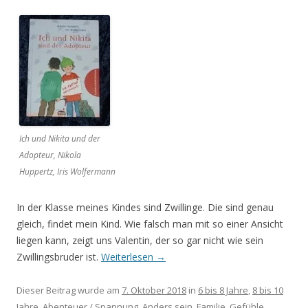
Ich und Nikita und der
Adopteur, Nikola
Huppertz, Iris Wolfermann
In der Klasse meines Kindes sind Zwillinge. Die sind genau
gleich, findet mein Kind. Wie falsch man mit so einer Ansicht
liegen kann, zeigt uns Valentin, der so gar nicht wie sein
Zwillingsbruder ist.
Weiterlesen
→
Dieser Beitrag wurde am
7. Oktober 2018
in
6 bis 8 Jahre
,
8 bis 10
Jahre
,
Abenteuer / Spannung
,
Anders sein
,
Familie
,
Gefühle
,