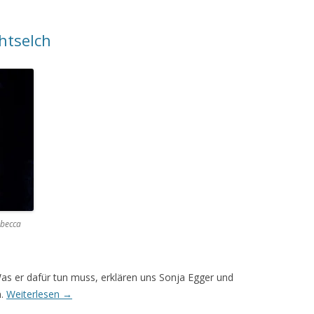
htselch
ebecca
Was er dafür tun muss, erklären uns Sonja Egger und
n.
Weiterlesen
→