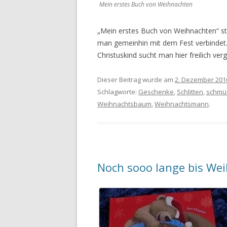
Mein erstes Buch von Weihnachten
„Mein erstes Buch von Weihnachten“ stel
man gemeinhin mit dem Fest verbindet. D
Christuskind sucht man hier freilich ve
Dieser Beitrag wurde am
2. Dezember 201
Schlagworte:
Geschenke
,
Schlitten
,
schmü
Weihnachtsbaum
,
Weihnachtsmann
.
Noch sooo lange bis We