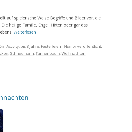
lt auf spielerische Weise Begriffe und Bilder vor, die
ie heilige Familie, Engel, Hirten oder gar das
rgebens.
Weiterlesen
→
6
in
Activity
,
bis 3 Jahre
,
Feste feiern
,
Humor
veröffentlicht.
cken
,
Schneemann
,
Tannenbaum
,
Weihnachten
,
ihnachten