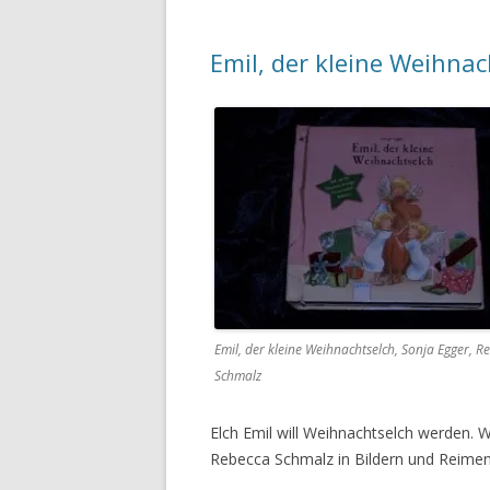
Emil, der kleine Weihnac
Emil, der kleine Weihnachtselch, Sonja Egger, R
Schmalz
Elch Emil will Weihnachtselch werden. 
Rebecca Schmalz in Bildern und Reime