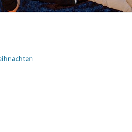
MEIN KÖRPER
ACTIVITY
FAMILIE
PIXI-/MINIBÜCHER
FESTE FEIERN
MÄRCHEN
ANDERS SEIN
eihnachten