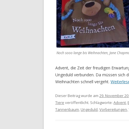
Noch sooo lange bis Weihnachten, Jane Chapm
Advent, die Zeit der freudigen Erwartung
Ungeduld verbunden. Da müssen sich die 
Weihnachten schnell vergeht.
Weiterle
Dieser Beitrag wurde am
29. November 20
Tiere
veröffentlicht. Schlagworte:
Advent
,
Tannenbaum
,
Ungeduld
,
Vorbereitungen
,