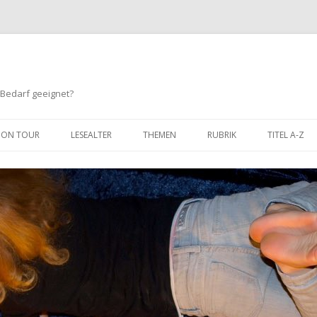
 Bedarf geeignet?
Springe
zum
ON TOUR
LESEALTER
THEMEN
RUBRIK
TITEL A-Z
Inhalt
BIS 3 JAHRE
TIERE
HUMOR
3 BIS 6 JAHRE
SPORT
ABENTEUER / SPANNUNG
6 BIS 8 JAHRE
KINDERGARTEN / SCHULE
LERNEN / SACHBUCH
8 BIS 10 JAHRE
FREUNDSCHAFT
FANTASY
10 BIS 12 JAHRE
MUT
COMIC
GEFÜHLE
WIMMELBÜCHER