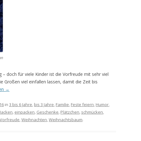
an
 – doch für viele Kinder ist die Vorfreude mit sehr viel
Großen viel einfallen lassen, damit die Zeit bis
sen
→
16
in
3 bis 6 Jahre
,
bis 3 Jahre
,
Familie
,
Feste feiern
,
Humor
,
Backen
,
einpacken
,
Geschenke
,
Plätzchen
,
schmücken
,
Vorfreude
,
Weihnachten
,
Weihnachtsbaum
.