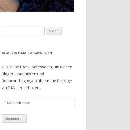
S
u
c
h
BLOG VIA E-MAIL ABONNIEREN
e
n
Gib Deine E-Mail-Adresse an, um diesen
a
Blog zu abonnieren und
c
Benachrichtigungen über neue Beiträge
h
via E-Mail zu erhalten.
:
E
-
M
a
i