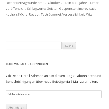
Dieser Beitrag wurde am
12. Oktober 2017
in
bis 3 Jahre
,
Humor
veröffentlicht. Schlagworte:
Geister
,
Gespenster
,
Improvisation
,
kochen
,
Küche
,
Rezept
,
Tagträumerei
,
Vergesslichkeit
,
Witz
.
S
u
c
h
BLOG VIA E-MAIL ABONNIEREN
e
n
Gib Deine E-Mail-Adresse an, um diesen Blog zu abonnieren und
a
Benachrichtigungen über neue Beiträge via E-Mail zu erhalten.
c
h
E
:
-
M