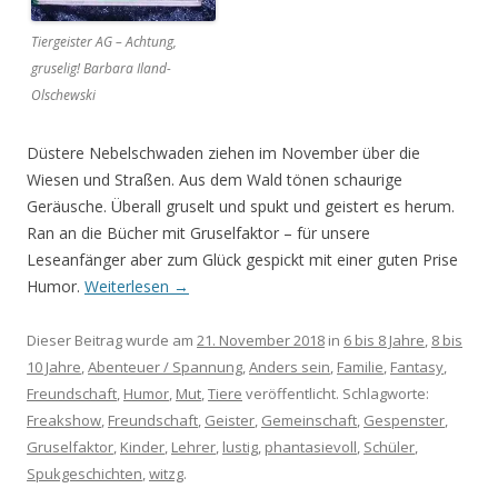
Tiergeister AG – Achtung,
gruselig! Barbara Iland-
Olschewski
Düstere Nebelschwaden ziehen im November über die
Wiesen und Straßen. Aus dem Wald tönen schaurige
Geräusche. Überall gruselt und spukt und geistert es herum.
Ran an die Bücher mit Gruselfaktor – für unsere
Leseanfänger aber zum Glück gespickt mit einer guten Prise
Humor.
Weiterlesen
→
Dieser Beitrag wurde am
21. November 2018
in
6 bis 8 Jahre
,
8 bis
10 Jahre
,
Abenteuer / Spannung
,
Anders sein
,
Familie
,
Fantasy
,
Freundschaft
,
Humor
,
Mut
,
Tiere
veröffentlicht. Schlagworte:
Freakshow
,
Freundschaft
,
Geister
,
Gemeinschaft
,
Gespenster
,
Gruselfaktor
,
Kinder
,
Lehrer
,
lustig
,
phantasievoll
,
Schüler
,
Spukgeschichten
,
witzg
.