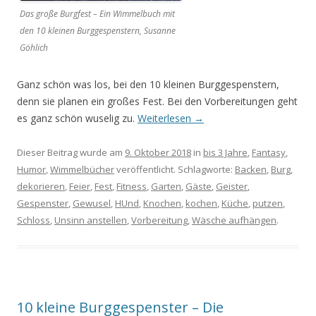
Das große Burgfest – Ein Wimmelbuch mit
den 10 kleinen Burggespenstern, Susanne
Göhlich
Ganz schön was los, bei den 10 kleinen Burggespenstern,
denn sie planen ein großes Fest. Bei den Vorbereitungen geht
es ganz schön wuselig zu.
Weiterlesen
→
Dieser Beitrag wurde am
9. Oktober 2018
in
bis 3 Jahre
,
Fantasy
,
Humor
,
Wimmelbücher
veröffentlicht. Schlagworte:
Backen
,
Burg
,
dekorieren
,
Feier
,
Fest
,
Fitness
,
Garten
,
Gäste
,
Geister
,
Gespenster
,
Gewusel
,
HUnd
,
Knochen
,
kochen
,
Küche
,
putzen
,
Schloss
,
Unsinn anstellen
,
Vorbereitung
,
Wäsche aufhängen
.
10 kleine Burggespenster – Die