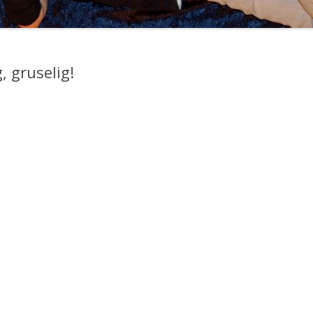
MEIN KÖRPER
ACTIVITY
FAMILIE
PIXI-/MINIBÜCHER
, gruselig!
FESTE FEIERN
MÄRCHEN
ANDERS SEIN