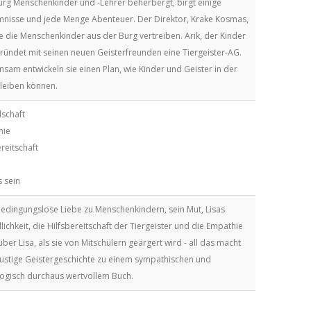
urg Menschenkinder und -Lehrer beherbergt, birgt einige
nisse und jede Menge Abenteuer. Der Direktor, Krake Kosmas,
 die Menschenkinder aus der Burg vertreiben. Arik, der Kinder
 gründet mit seinen neuen Geisterfreunden eine Tiergeister-AG.
sam entwickeln sie einen Plan, wie Kinder und Geister in der
leiben können.
schaft
hie
ereitschaft
 sein
bedingungslose Liebe zu Menschenkindern, sein Mut, Lisas
lichkeit, die Hilfsbereitschaft der Tiergeister und die Empathie
ber Lisa, als sie von Mitschülern geärgert wird - all das macht
lustige Geistergeschichte zu einem sympathischen und
gisch durchaus wertvollem Buch.