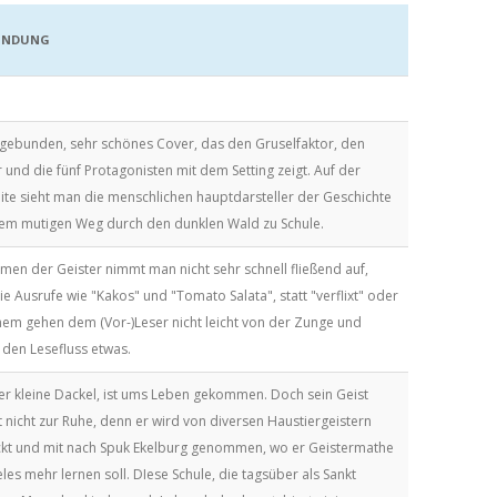
ÜNDUNG
gebunden, sehr schönes Cover, das den Gruselfaktor, den
und die fünf Protagonisten mit dem Setting zeigt. Auf der
ite sieht man die menschlichen hauptdarsteller der Geschichte
rem mutigen Weg durch den dunklen Wald zu Schule.
men der Geister nimmt man nicht sehr schnell fließend auf,
ie Ausrufe wie "Kakos" und "Tomato Salata", statt "verflixt" oder
hem gehen dem (Vor-)Leser nicht leicht von der Zunge und
 den Lesefluss etwas.
der kleine Dackel, ist ums Leben gekommen. Doch sein Geist
nicht zur Ruhe, denn er wird von diversen Haustiergeistern
kt und mit nach Spuk Ekelburg genommen, wo er Geistermathe
eles mehr lernen soll. DIese Schule, die tagsüber als Sankt