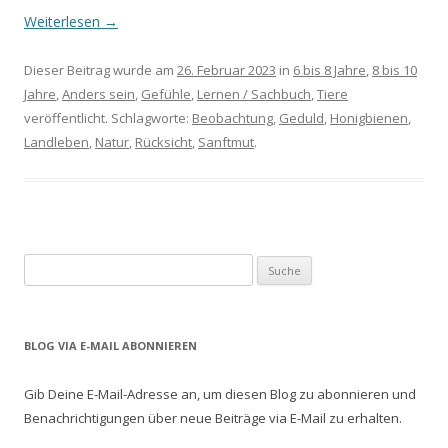
Weiterlesen
→
Dieser Beitrag wurde am
26. Februar 2023
in
6 bis 8 Jahre
,
8 bis 10
Jahre
,
Anders sein
,
Gefühle
,
Lernen / Sachbuch
,
Tiere
veröffentlicht. Schlagworte:
Beobachtung
,
Geduld
,
Honigbienen
,
Landleben
,
Natur
,
Rücksicht
,
Sanftmut
.
S
u
c
h
BLOG VIA E-MAIL ABONNIEREN
e
n
Gib Deine E-Mail-Adresse an, um diesen Blog zu abonnieren und
a
Benachrichtigungen über neue Beiträge via E-Mail zu erhalten.
c