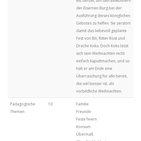
eilt herbei, um den Bewohnern
der Eisernen Burg bei der
Ausführung dieses königlichen
Gebotes zu helfen. Sie zerstört
damit das liebevoll geplante
Fest von Bö, Ritter Rost und
Drache Koks. Doch Koks lässt
sich sein Weihnachten nicht
einfach kaputtmachen, und so
hält er am Ende eine
Überraschung für alle bereit,
die viel besser ist, als
vorbildliche Weihnachten.
Pädagogische
10
Familie
Themen
Freunde
Feste feiern
Konsum
Übermaß