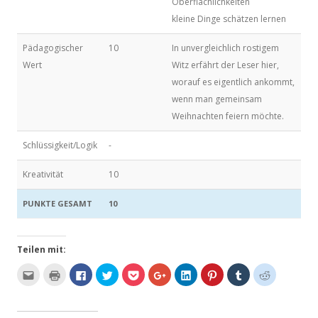
Oberflächlichkeiten
kleine Dinge schätzen lernen
Pädagogischer
10
In unvergleichlich rostigem
Wert
Witz erfährt der Leser hier,
worauf es eigentlich ankommt,
wenn man gemeinsam
Weihnachten feiern möchte.
Schlüssigkeit/Logik
-
Kreativität
10
PUNKTE GESAMT
10
Teilen mit:
K
K
K
K
K
Z
K
K
K
K
l
l
l
l
l
u
l
l
l
l
i
i
i
i
i
m
i
i
i
i
c
c
c
c
c
T
c
c
c
c
k
k
k
k
k
e
k
k
k
k
,
e
,
,
,
i
,
,
,
,