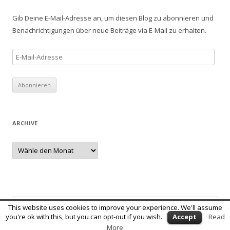
e
n
Gib Deine E-Mail-Adresse an, um diesen Blog zu abonnieren und
a
Benachrichtigungen über neue Beiträge via E-Mail zu erhalten.
c
h
E
:
-
M
a
i
l
ARCHIVE
-
A
A
r
d
c
r
h
i
e
v
e
s
s
This website uses cookies to improve your experience. We'll assume
e
Stolz präsentiert von WordPress
you're ok with this, but you can opt-out if you wish.
Accept
Read
More