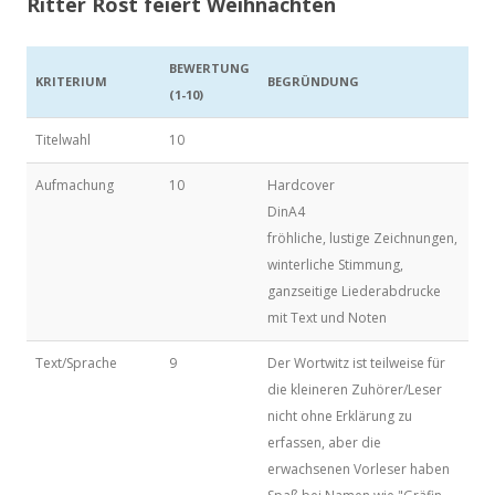
Ritter Rost feiert Weihnachten
BEWERTUNG
KRITERIUM
BEGRÜNDUNG
(1-10)
Titelwahl
10
Aufmachung
10
Hardcover
DinA4
fröhliche, lustige Zeichnungen,
winterliche Stimmung,
ganzseitige Liederabdrucke
mit Text und Noten
Text/Sprache
9
Der Wortwitz ist teilweise für
die kleineren Zuhörer/Leser
nicht ohne Erklärung zu
erfassen, aber die
erwachsenen Vorleser haben