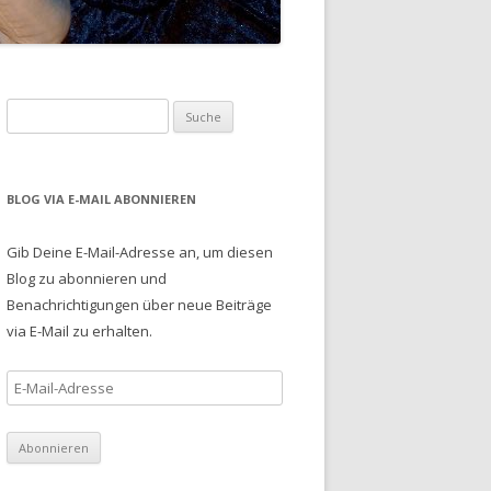
S
u
c
h
BLOG VIA E-MAIL ABONNIEREN
e
n
Gib Deine E-Mail-Adresse an, um diesen
a
Blog zu abonnieren und
c
Benachrichtigungen über neue Beiträge
h
via E-Mail zu erhalten.
:
E
-
M
a
i