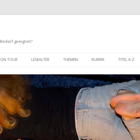
 Bedarf geeignet?
Springe
zum
ON TOUR
LESEALTER
THEMEN
RUBRIK
TITEL A-Z
Inhalt
BIS 3 JAHRE
TIERE
HUMOR
3 BIS 6 JAHRE
SPORT
ABENTEUER / SPANNUNG
6 BIS 8 JAHRE
KINDERGARTEN / SCHULE
LERNEN / SACHBUCH
8 BIS 10 JAHRE
FREUNDSCHAFT
FANTASY
10 BIS 12 JAHRE
MUT
COMIC
GEFÜHLE
WIMMELBÜCHER