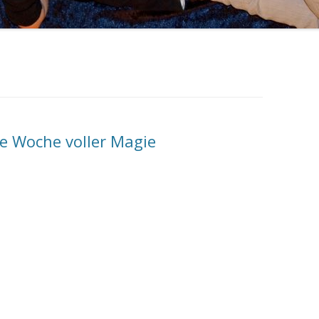
MEIN KÖRPER
ACTIVITY
FAMILIE
PIXI-/MINIBÜCHER
FESTE FEIERN
MÄRCHEN
ANDERS SEIN
ne Woche voller Magie