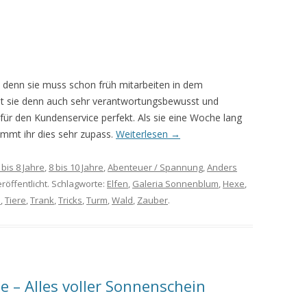
n, denn sie muss schon früh mitarbeiten in dem
ist sie denn auch sehr verantwortungsbewusst und
für den Kundenservice perfekt. Als sie eine Woche lang
ommt ihr dies sehr zupass.
Weiterlesen
→
 bis 8 Jahre
,
8 bis 10 Jahre
,
Abenteuer / Spannung
,
Anders
röffentlicht. Schlagworte:
Elfen
,
Galeria Sonnenblum
,
Hexe
,
e
,
Tiere
,
Trank
,
Tricks
,
Turm
,
Wald
,
Zauber
.
e – Alles voller Sonnenschein