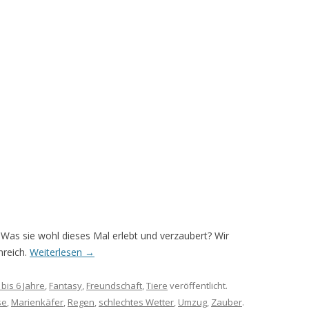
. Was sie wohl dieses Mal erlebt und verzaubert? Wir
nreich.
Weiterlesen
→
 bis 6 Jahre
,
Fantasy
,
Freundschaft
,
Tiere
veröffentlicht.
se
,
Marienkäfer
,
Regen
,
schlechtes Wetter
,
Umzug
,
Zauber
.