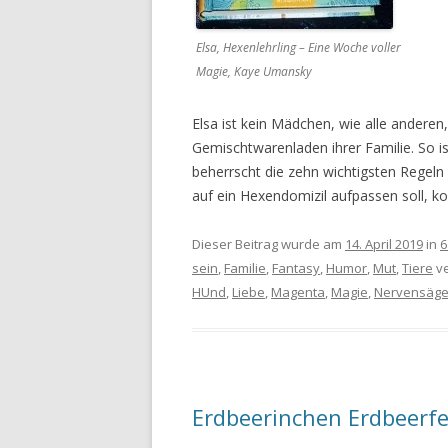
Elsa, Hexenlehrling – Eine Woche voller
Magie, Kaye Umansky
Elsa ist kein Mädchen, wie alle andere
Gemischtwarenladen ihrer Familie. So 
beherrscht die zehn wichtigsten Regeln 
auf ein Hexendomizil aufpassen soll, k
Dieser Beitrag wurde am
14. April 2019
in
6
sein
,
Familie
,
Fantasy
,
Humor
,
Mut
,
Tiere
ve
HUnd
,
Liebe
,
Magenta
,
Magie
,
Nervensäg
Erdbeerinchen Erdbeerfe