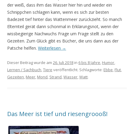
der weiß, dass ihm das Wasser hier hin und wieder ein
Schnippchen schlagen kann, wenn es sich zur besten
Badezeit tief hinter das Wattenmeer zurückzieht. So manch
Elternteil gerät dann schonmal in Erklärungsnot, wenn der
wissbegierige Nachwuchs Frage um Frage stellt zu den
Gezeiten. Zum Glück gibt es Bücher, die uns dann aus der
Patsche helfen.
Weiterlesen
→
Dieser Beitrag wurde am
26. Juli 2018
in
6 bis 8 Jahre
,
Humor
,
Lernen / Sachbuch
,
Tiere
veröffentlicht. Schlagworte:
Ebbe
,
Flut
,
Gezeiten
,
Meer
,
Mond
,
Strand
,
Wasser
,
Watt
.
Das Meer ist tief und riesengroooß!