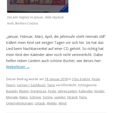
Das Jahr beginnt im Januar, Hilde Heyduck-
Huth, Barbara Cratzius
„Januar, Februar, März, April, die Jahresuhr steht niemals still“
trällert mein Kind seit einigen Tagen vor sich hin. Sie hat das
Lied beim Nachbarsenkel auf einer CD gehört. So richtig hat
mein Kind den Kalender aber noch nicht verinnerlicht. Dabei
helfen neben Liedern auch schöne Bücher, wie dieses hier:
Weiterlesen
→
Dieser Beitrag wurde am
18. Januar 2018
in
3 bis 6 Jahre
,
Feste
feiern
,
Lernen / Sachbuch
,
Tiere
veröffentlicht. Schlagworte:
Basteln
,
Blüten
,
Ereignisse
,
Feste
,
Jahreszeiten
,
Kalender
,
Kinder
,
Monate
,
Natur
,
Schnee
,
Sonne
,
spielen
,
Strand
,
Tiere
,
Unternehmungen
,
Urlaub
,
Wetter
,
Wind
.