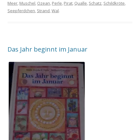
Meer
,
Muschel
,
Ozean
,
Perle
,
Pirat
,
Qualle
,
Schatz
,
Schildkröte
,
Seepferdchen
,
Strand
,
Wal
.
Das Jahr beginnt im Januar