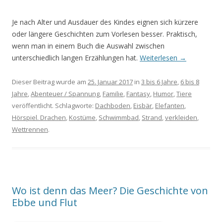
Je nach Alter und Ausdauer des Kindes eignen sich kürzere
oder längere Geschichten zum Vorlesen besser. Praktisch,
wenn man in einem Buch die Auswahl zwischen
unterschiedlich langen Erzählungen hat.
Weiterlesen
→
Dieser Beitrag wurde am
25. Januar 2017
in
3 bis 6 Jahre
,
6 bis 8
Jahre
,
Abenteuer / Spannung
,
Familie
,
Fantasy
,
Humor
,
Tiere
veröffentlicht. Schlagworte:
Dachboden
,
Eisbär
,
Elefanten
,
Hörspiel. Drachen
,
Kostüme
,
Schwimmbad
,
Strand
,
verkleiden
,
Wettrennen
.
Wo ist denn das Meer? Die Geschichte von
Ebbe und Flut