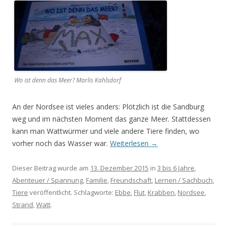
Wo ist denn das Meer? Marlis Kahlsdorf
An der Nordsee ist vieles anders: Plötzlich ist die Sandburg
weg und im nächsten Moment das ganze Meer. Stattdessen
kann man Wattwürmer und viele andere Tiere finden, wo
vorher noch das Wasser war.
Weiterlesen
→
Dieser Beitrag wurde am
13. Dezember 2015
in
3 bis 6 Jahre
,
Abenteuer / Spannung
,
Familie
,
Freundschaft
,
Lernen / Sachbuch
,
Tiere
veröffentlicht. Schlagworte:
Ebbe
,
Flut
,
Krabben
,
Nordsee
,
Strand
,
Watt
.