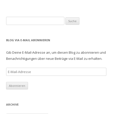
S
u
c
h
BLOG VIA E-MAIL ABONNIEREN
e
n
Gib Deine E-Mail-Adresse an, um diesen Blog zu abonnieren und
a
Benachrichtigungen über neue Beiträge via E-Mail zu erhalten.
c
h
E
:
-
M
a
i
l
ARCHIVE
-
A