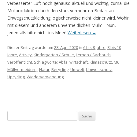
verbesserter Luft noch genauso aktuell und wichtig, zumal die
Müllproduktion durch den stark vermehrten Bedarf an
Einwegschutzkleidung logischerweise nicht kleiner wird. Wohin
mit diesem und anderem unvermeidlichen Müll? – Nun,
jedenfalls bitte nicht ins Meer!
Weiterlesen
→
Dieser Beitrag wurde am
28. April 2020
in
6 bis 8 Jahre
,
8 bis 10
Jahre
,
Activity
,
Kindergarten / Schule
,
Lernen / Sachbuch
veröffentlicht. Schlagworte:
Abfallwirtschaft
,
Klimaschutz
,
Müll
,
Müllvermeidung
,
Natur
,
Recycling
,
Umwelt
,
Umweltschutz
,
Upcycling
,
Wiederverwendung
.
S
u
c
h