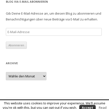
BLOG VIA E-MAIL ABONNIEREN
e
n
Gib Deine E-Mail-Adresse an, um diesen Blog zu abonnieren und
a
Benachrichtigungen über neue Beiträge via E-Mail zu erhalten.
c
h
E
:
-
M
a
i
l
ARCHIVE
-
A
A
r
d
c
r
h
i
e
v
e
s
s
This website uses cookies to improve your experience. We'll assume
e
Stolz präsentiert von WordPress
you're ok with this, but you can opt-out if you wish.
Accept
Read