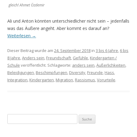
gleich! Ahmet Özdemir
Ali und Anton könnten unterschiedlicher nicht sein – jedenfalls
was das Äußere angeht. Aber kommt es darauf an?
Weiterlesen
→
Dieser Beitrag wurde am
24. September 2018
in
3 bis 6 Jahre
,
6 bis
8 Jahre
,
Anders sein
,
Freundschaft
,
Gefühle
,
Kindergarten /
Schule
veröffentlicht. Schlagworte:
anders sein
,
Äußerlichkeiten
,
Beleidigungen
,
Beschimpfungen
,
Diversity
,
Freunde
,
Hass
,
Integration
,
Kindergarten
,
Migration
,
Rassismus
,
Vorurteile
.
S
u
c