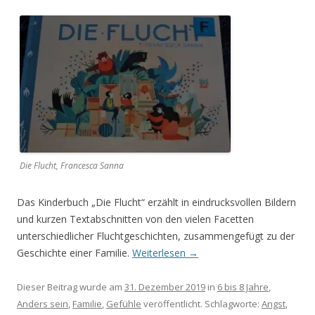
Die Flucht, Francesca Sanna
Das Kinderbuch „Die Flucht“ erzählt in eindrucksvollen Bildern
und kurzen Textabschnitten von den vielen Facetten
unterschiedlicher Fluchtgeschichten, zusammengefügt zu der
Geschichte einer Familie.
Weiterlesen
→
Dieser Beitrag wurde am
31. Dezember 2019
in
6 bis 8 Jahre
,
Anders sein
,
Familie
,
Gefühle
veröffentlicht. Schlagworte:
Angst
,