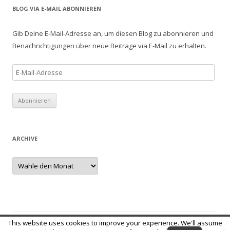
h
BLOG VIA E-MAIL ABONNIEREN
e
n
Gib Deine E-Mail-Adresse an, um diesen Blog zu abonnieren und
a
Benachrichtigungen über neue Beiträge via E-Mail zu erhalten.
c
h
E
:
-
M
a
i
l
ARCHIVE
-
A
A
r
d
c
r
h
i
e
v
e
s
s
This website uses cookies to improve your experience. We'll assume