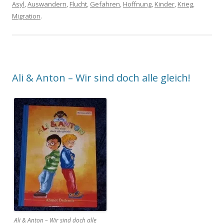
Asyl
,
Auswandern
,
Flucht
,
Gefahren
,
Hoffnung
,
Kinder
,
Krieg
,
Migration
.
Ali & Anton – Wir sind doch alle gleich!
Ali & Anton – Wir sind doch alle