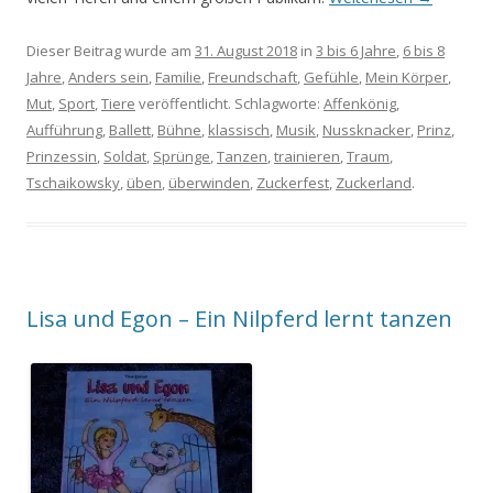
Dieser Beitrag wurde am
31. August 2018
in
3 bis 6 Jahre
,
6 bis 8
Jahre
,
Anders sein
,
Familie
,
Freundschaft
,
Gefühle
,
Mein Körper
,
Mut
,
Sport
,
Tiere
veröffentlicht. Schlagworte:
Affenkönig
,
Aufführung
,
Ballett
,
Bühne
,
klassisch
,
Musik
,
Nussknacker
,
Prinz
,
Prinzessin
,
Soldat
,
Sprünge
,
Tanzen
,
trainieren
,
Traum
,
Tschaikowsky
,
üben
,
überwinden
,
Zuckerfest
,
Zuckerland
.
Lisa und Egon – Ein Nilpferd lernt tanzen