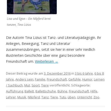
Lisa und Egon – Ein NIlpferd lernt
tanzen, Tina Lizius
Die Autorin Tina Lizius ist Tanz- und Literaturpädagogin. Ihr
Anliegen, Bewegung, Tanz und Literatur
zusammenzubringen, setzt sie hier in einer sehr niedlich
illustrierten Geschichte über eine ganz besondere
Freundschaft um.
Weiterlesen
→
Dieser Beitrag wurde am
3. Dezember 2016
in
3 bis 6 Jahre
,
6 bis 8
Jahre
,
Anders sein
,
Familie
,
Freundschaft
,
Gefühle
,
Humor
,
Lernen
/ Sachbuch
,
Mut
,
Sport
,
Tiere
veröffentlicht. Schlagworte:
Aufführung
,
Ballett
,
Ballettschuhe
,
Bühne
,
Freundschaft
,
Hilfe
,
Lehrer
,
Musik
,
NIlpferd
,
Tanz
,
Tiere
,
Tutu
,
üben
,
Unterricht
,
Zoo
.