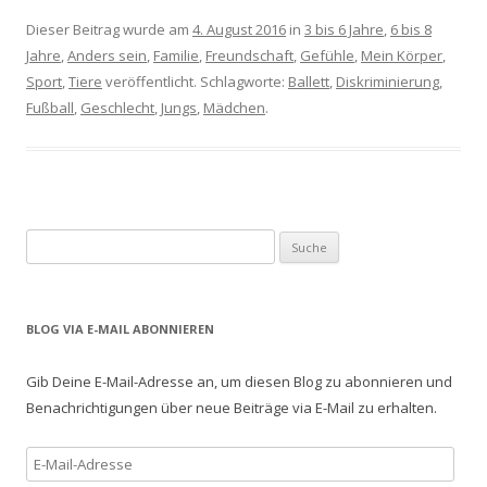
Dieser Beitrag wurde am
4. August 2016
in
3 bis 6 Jahre
,
6 bis 8
Jahre
,
Anders sein
,
Familie
,
Freundschaft
,
Gefühle
,
Mein Körper
,
Sport
,
Tiere
veröffentlicht. Schlagworte:
Ballett
,
Diskriminierung
,
Fußball
,
Geschlecht
,
Jungs
,
Mädchen
.
S
u
c
h
BLOG VIA E-MAIL ABONNIEREN
e
n
Gib Deine E-Mail-Adresse an, um diesen Blog zu abonnieren und
a
Benachrichtigungen über neue Beiträge via E-Mail zu erhalten.
c
h
E
:
-