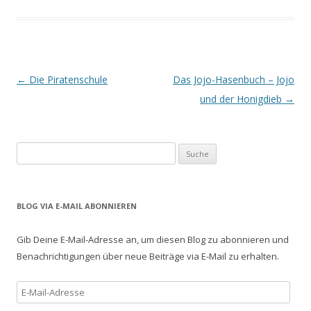
s
)
)
t
e
r
g
e
ö
f
f
Beitrags-
←
Die Piratenschule
Das Jojo-Hasenbuch – Jojo
n
e
t
Navigation
und der Honigdieb
→
)
S
u
c
h
BLOG VIA E-MAIL ABONNIEREN
e
n
Gib Deine E-Mail-Adresse an, um diesen Blog zu abonnieren und
a
Benachrichtigungen über neue Beiträge via E-Mail zu erhalten.
c
h
E
:
-