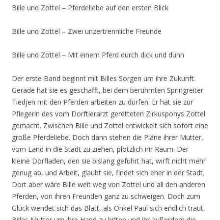
Bille und Zottel – Pferdeliebe auf den ersten Blick
Bille und Zottel – Zwei unzertrennliche Freunde
Bille und Zottel – Mit einem Pferd durch dick und dünn
Der erste Band beginnt mit Billes Sorgen um ihre Zukunft.
Gerade hat sie es geschafft, bei dem berühmten Springreiter
Tiedjen mit den Pferden arbeiten zu dürfen. Er hat sie zur
Pflegerin des vom Dorftierarzt geretteten Zirkusponys Zottel
gemacht. Zwischen Bille und Zottel entwickelt sich sofort eine
große Pferdeliebe. Doch dann stehen die Pläne ihrer Mutter,
vom Land in die Stadt zu ziehen, plötzlich im Raum. Der
kleine Dorfladen, den sie bislang geführt hat, wirft nicht mehr
genug ab, und Arbeit, glaubt sie, findet sich eher in der Stadt.
Dort aber wäre Bille weit weg von Zottel und all den anderen
Pferden, von ihren Freunden ganz zu schweigen. Doch zum
Glück wendet sich das Blatt, als Onkel Paul sich endlich traut,
Billes Mutter um ihre Hand zu bitten und ihr außerdem die