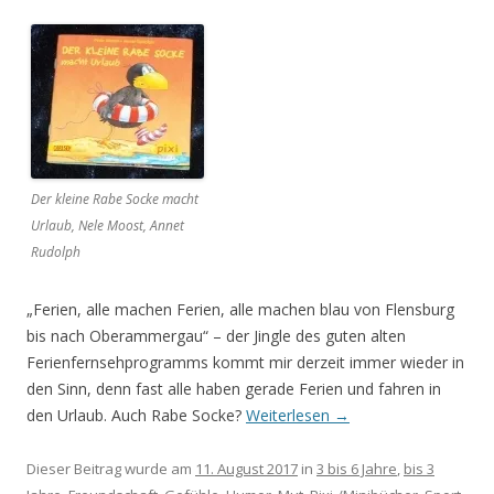
Der kleine Rabe Socke macht
Urlaub, Nele Moost, Annet
Rudolph
„Ferien, alle machen Ferien, alle machen blau von Flensburg
bis nach Oberammergau“ – der Jingle des guten alten
Ferienfernsehprogramms kommt mir derzeit immer wieder in
den Sinn, denn fast alle haben gerade Ferien und fahren in
den Urlaub. Auch Rabe Socke?
Weiterlesen
→
Dieser Beitrag wurde am
11. August 2017
in
3 bis 6 Jahre
,
bis 3