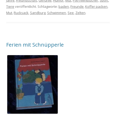
Jahre
,
Freundschaft
,
Gefühle
,
Humor
,
Mut
,
Pixi-/Minibücher
,
Sport
,
Tiere
veröffentlicht. Schlagworte:
baden
,
Freunde
,
Koffer packen
,
Mut
,
Rucksack
,
Sandburg
,
Schwimmen
,
See
,
Zelten
.
Ferien mit Schnüpperle