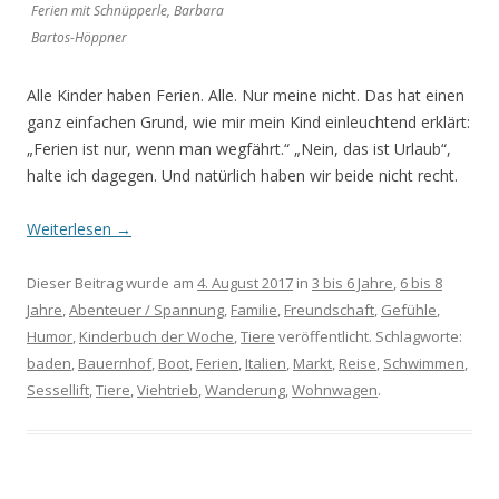
Ferien mit Schnüpperle, Barbara
Bartos-Höppner
Alle Kinder haben Ferien. Alle. Nur meine nicht. Das hat einen
ganz einfachen Grund, wie mir mein Kind einleuchtend erklärt:
„Ferien ist nur, wenn man wegfährt.“ „Nein, das ist Urlaub“,
halte ich dagegen. Und natürlich haben wir beide nicht recht.
Weiterlesen
→
Dieser Beitrag wurde am
4. August 2017
in
3 bis 6 Jahre
,
6 bis 8
Jahre
,
Abenteuer / Spannung
,
Familie
,
Freundschaft
,
Gefühle
,
Humor
,
Kinderbuch der Woche
,
Tiere
veröffentlicht. Schlagworte:
baden
,
Bauernhof
,
Boot
,
Ferien
,
Italien
,
Markt
,
Reise
,
Schwimmen
,
Sessellift
,
Tiere
,
Viehtrieb
,
Wanderung
,
Wohnwagen
.