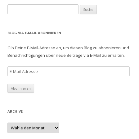
S
u
c
h
BLOG VIA E-MAIL ABONNIEREN
e
n
Gib Deine E-Mail-Adresse an, um diesen Blog zu abonnieren und
a
Benachrichtigungen über neue Beiträge via E-Mail zu erhalten.
c
h
E
:
-
M
a
i
l
ARCHIVE
-
A
A
r
d
c
r
h