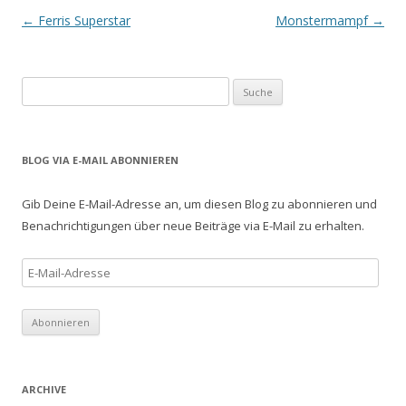
r
g
Beitrags-
←
Ferris Superstar
Monstermampf
→
e
ö
f
Navigation
f
n
e
S
t
)
u
c
h
BLOG VIA E-MAIL ABONNIEREN
e
n
Gib Deine E-Mail-Adresse an, um diesen Blog zu abonnieren und
a
Benachrichtigungen über neue Beiträge via E-Mail zu erhalten.
c
h
E
:
-
M
a
i
l
ARCHIVE
-