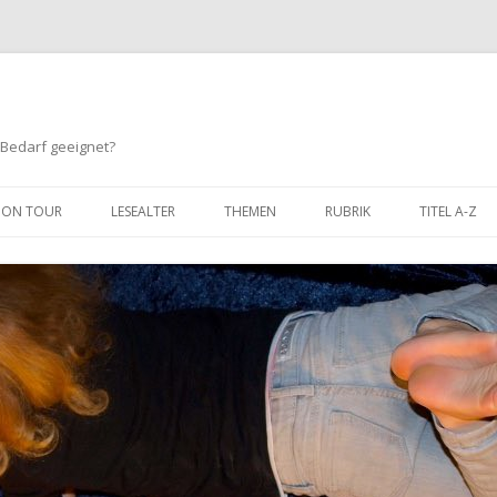
 Bedarf geeignet?
Springe
zum
ON TOUR
LESEALTER
THEMEN
RUBRIK
TITEL A-Z
Inhalt
BIS 3 JAHRE
TIERE
HUMOR
3 BIS 6 JAHRE
SPORT
ABENTEUER / SPANNUNG
6 BIS 8 JAHRE
KINDERGARTEN / SCHULE
LERNEN / SACHBUCH
8 BIS 10 JAHRE
FREUNDSCHAFT
FANTASY
10 BIS 12 JAHRE
MUT
COMIC
GEFÜHLE
WIMMELBÜCHER