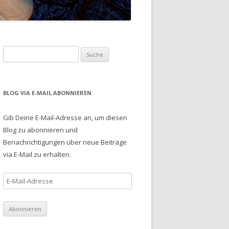
S
u
c
h
BLOG VIA E-MAIL ABONNIEREN
e
n
Gib Deine E-Mail-Adresse an, um diesen
a
Blog zu abonnieren und
c
Benachrichtigungen über neue Beiträge
h
via E-Mail zu erhalten.
:
E
-
M
a
i