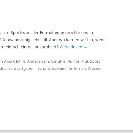
das alte Sprichwort der Entmutigung möchte uns ja
rößenwahnsinnig sein soll. Aber wo kämen wir hin, wenn
re einfach einmal ausprobiert?
Weiterlesen
→
in
3 bis 6 Jahre
,
Anders sein
,
Gefühle
,
Humor
,
Mut
,
Sport
,
Mut
,
nicht aufgebem
,
Schafe
,
schwimmen lernen
,
Wasser
.