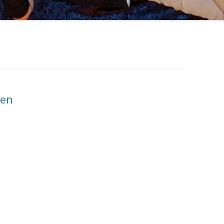
MEIN KÖRPER
ACTIVITY
FAMILIE
PIXI-/MINIBÜCHER
FESTE FEIERN
MÄRCHEN
ANDERS SEIN
men