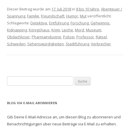
Dieser Beitrag wurde am
17. Juli 2018
in
8 bis 10 Jahre
,
Abenteuer /
Spannung
,
Familie
,
Freundschaft
,
Humor
,
Mut
veröffentlicht.
Schlagworte:
Detektive
,
Entführung
,
Forschung
,
Geheimnis
,
Kidnapping
,
Königshaus
,
Krimi
,
Leiche
,
Mord
,
Museum
,
Obdachloser
,
Pharmaindustrie
,
Polizei
,
Professor
,
Rätsel
,
Schweden
,
Sehenswürdigkeiten
,
Stadtführung
,
Verbrecher
.
S
u
c
h
BLOG VIA E-MAIL ABONNIEREN
e
n
Gib Deine E-Mail-Adresse an, um diesen Blog zu abonnieren und
a
Benachrichtigungen über neue Beiträge via E-Mail zu erhalten.
c